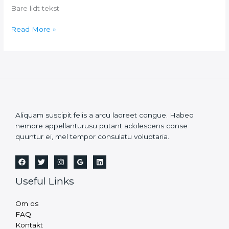
Bare lidt tekst
Bog
Read More »
test
Aliquam suscipit felis a arcu laoreet congue. Habeo
nemore appellanturusu putant adolescens conse
quuntur ei, mel tempor consulatu voluptaria.
Useful Links
Om os
FAQ
Kontakt