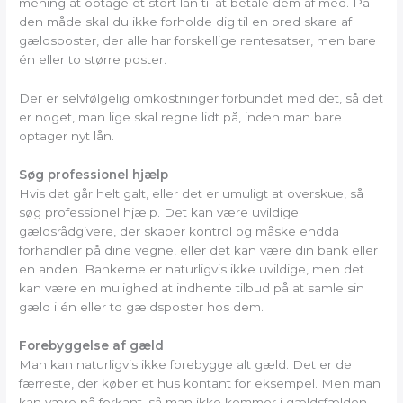
mening at optage ét stort lån til at betale dem af med. På
den måde skal du ikke forholde dig til en bred skare af
gældsposter, der alle har forskellige rentesatser, men bare
én eller to større poster.
Der er selvfølgelig omkostninger forbundet med det, så det
er noget, man lige skal regne lidt på, inden man bare
optager nyt lån.
Søg professionel hjælp
Hvis det går helt galt, eller det er umuligt at overskue, så
søg professionel hjælp. Det kan være uvildige
gældsrådgivere, der skaber kontrol og måske endda
forhandler på dine vegne, eller det kan være din bank eller
en anden. Bankerne er naturligvis ikke uvildige, men det
kan være en mulighed at indhente tilbud på at samle sin
gæld i én eller to gældsposter hos dem.
Forebyggelse af gæld
Man kan naturligvis ikke forebygge alt gæld. Det er de
færreste, der køber et hus kontant for eksempel. Men man
kan være på forkant, så man ikke kommer i gældsfælden