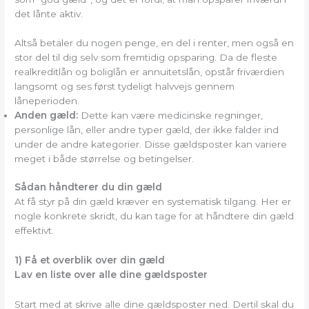
det lånte aktiv.
Altså betaler du nogen penge, en del i renter, men også en
stor del til dig selv som fremtidig opsparing. Da de fleste
realkreditlån og boliglån er annuitetslån, opstår friværdien
langsomt og ses først tydeligt halvvejs gennem
låneperioden.
Anden gæld:
Dette kan være medicinske regninger,
personlige lån, eller andre typer gæld, der ikke falder ind
under de andre kategorier. Disse gældsposter kan variere
meget i både størrelse og betingelser.
Sådan håndterer du din gæld
At få styr på din gæld kræver en systematisk tilgang. Her er
nogle konkrete skridt, du kan tage for at håndtere din gæld
effektivt.
1) Få et overblik over din gæld
Lav en liste over alle dine gældsposter
Start med at skrive alle dine gældsposter ned. Dertil skal du