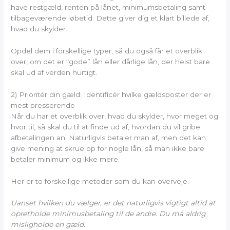
have restgæld, renten på lånet, minimumsbetaling samt
tilbageværende løbetid. Dette giver dig et klart billede af,
hvad du skylder.
Opdel dem i forskellige typer, så du også får et overblik
over, om det er “gode” lån eller dårlige lån, der helst bare
skal ud af verden hurtigt.
2) Prioritér din gæld: Identificér hvilke gældsposter der er
mest presserende
Når du har et overblik over, hvad du skylder, hvor meget og
hvor til, så skal du til at finde ud af, hvordan du vil gribe
afbetalingen an. Naturligvis betaler man af, men det kan
give mening at skrue op for nogle lån, så man ikke bare
betaler minimum og ikke mere.
Her er to forskellige metoder som du kan overveje.
Uanset hvilken du vælger, er det naturligvis vigtigt altid at
opretholde minimusbetaling til de andre. Du må aldrig
misligholde en gæld.