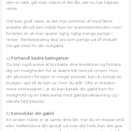
den er væk, går man videre til det lån, der nu har højeste
rente.
Det kan godt være, at det man kommer af med færre
enkelte lån på den måde frem for sneboldsmetoden, men
fordelen er, at man sparer rigtig, rigtig mange penge i
renter. Rentebetaling skal ses som penge ud af vinduet.
De gør intet for din restgæld.
4)
Forhandl bedre betingelser
Du kan også prøve at kontakte dine kreditorer og forhøre
dig om muligheden for at skære lidt ned på renten. Hvis
din økonomi i forvejen er meget presset, kan du bringe et
budget i spil så de kan se, hvor du står. Ofte er kreditor
mere interesseret i, at du kan betale din gæld frem for
mislighold og en træls kamp med gældsindkrævning og i
værste fald inkasso.
5)
Konsolider din gæld
En anden måde er at samle dine lån. Har du en masse små
eller mellemstore lån spredt ud over det hele, kan det give