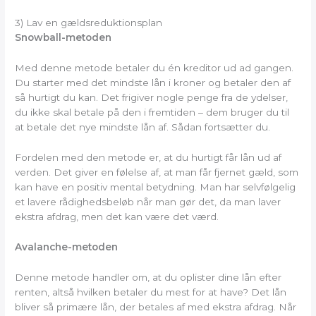
3) Lav en gældsreduktionsplan
Snowball-metoden
Med denne metode betaler du én kreditor ud ad gangen.
Du starter med det mindste lån i kroner og betaler den af
så hurtigt du kan. Det frigiver nogle penge fra de ydelser,
du ikke skal betale på den i fremtiden – dem bruger du til
at betale det nye mindste lån af. Sådan fortsætter du.
Fordelen med den metode er, at du hurtigt får lån ud af
verden. Det giver en følelse af, at man får fjernet gæld, som
kan have en positiv mental betydning. Man har selvfølgelig
et lavere rådighedsbeløb når man gør det, da man laver
ekstra afdrag, men det kan være det værd.
Avalanche-metoden
Denne metode handler om, at du oplister dine lån efter
renten, altså hvilken betaler du mest for at have? Det lån
bliver så primære lån, der betales af med ekstra afdrag. Når