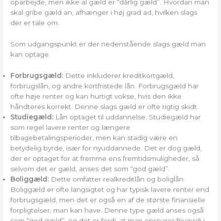
oparbejde, men ikke al gæld er “dårlig gæld”. Hvordan man
skal gribe gæld an, afhænger i høj grad ad, hvilken slags
der er tale om.
Som udgangspunkt er der nedenstående slags gæld man
kan optage.
Forbrugsgæld:
Dette inkluderer kreditkortgæld,
forbrugslån, og andre kortfristede lån. Forbrugsgæld har
ofte høje renter og kan hurtigt vokse, hvis den ikke
håndteres korrekt. Denne slags gæld er ofte rigtig skidt.
Studiegæld:
Lån optaget til uddannelse. Studiegæld har
som regel lavere renter og længere
tilbagebetalingsperioder, men kan stadig være en
betydelig byrde, især for nyuddannede. Det er dog gæld,
der er optaget for at fremme ens fremtidsmuligheder, så
selvom det er gæld, anses det som “god gæld”.
Boliggæld:
Dette omfatter realkreditlån og boliglån.
Boliggæld er ofte langsigtet og har typisk lavere renter end
forbrugsgæld, men det er også en af de største finansielle
forpligtelser, man kan have. Denne type gæld anses også
som “god gæld”, og det er fordi, at man opsparer friværdi i