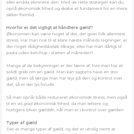
eller endda eliminere den. Med de rette strategier kan du
opnå økonomisk frihed og skabe et fundament for en mere
sikker fremtid.
Hvorfor er det vigtigt at håndtere gæld?
Økonomien kan være noget af det, der giver folk allermest
stress. Har man nok til at klare næste måneds regninger, er
der noget rådighedsbeløb tilbage, eller har man dårligt til
pasta uden ketchup i starten af måneden?
Mange af de bekymringer er der færre af, hvis man har et
solidt greb om sin gæld. Man kan sagtens have en stor
gæld, men så længe man har styr på den og kontrol over
det, så er der lys forude.
Så man opnår både reduceret økonomisk stress, men også
til en vis grad økonomisk frihed, da man lettere og
hurtigere bliver gældsfri, når man er i kontrol over gælden.
Typer af gæld
Der er mange typer af gæld, og det er utrolig nemt at